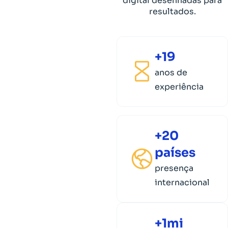
digital desenhadas para
resultados.
+19
anos de
experiência
+20
países
presença
internacional
+1mi